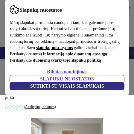
Atsisiųsti programėlę
Atsisiųsti
Slapukų nuostatos
Naudok refurbed greitai ir paprastai
Mūsų slapukai pirmiausia naudojami tam, kad galėtume jums
rodyti aktualesnį turinį. Kad tai veiktų tinkamai, prašome jūsų
sutikimo analizuoti jūsų naršymo elgseną ir suasmeninti jums
rodomą turinį bei reklamą – naudojant pirmosios ir trečiųjų šalių
slapukus. Savo
slapukų nustatymus
galite pakeisti bet kada.
Išmanieji telefonai
Nešiojamieji kompiuteriai
Planšetės
Išmanieji laik
Perskaitykite mūsų
informaciją apie duomenų apsaugą
.
Perskaitykite
duomenų tvarkytojo slapukų politiką
Pradžios puslapis
Produktai
Namų ūkis
Baldai
Ribotas naudojimas
SLAPUKŲ NUOSTATOS
Tyme sofos ansamblis su chaise longue
SUTIKTI SU VISAIS SLAPUKAIS
smulkus audinys šiferio pilka
pilka
(Atsiliepimų rinkimas)