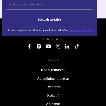
Registruokitės
REFURBED LIETUVA - RETHINK NEW.
Informaciją apie asmens duomenų naudojimą rasi mūsų
Privatumo politikoje
SEKTI MUS
ĮMONĖ
Kodėl refurbed?
Atnaujinimo procesas
Tvarumas
Kokybė
Apie mus