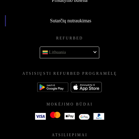
Pristatymo būsena
Sutarčių nutraukimas
REFURBED
Lithuania
ATSISIŲSTI REFURBED PROGRAMĖLĘ
MOKĖJIMO BŪDAI
ATSILIEPIMAI