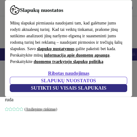
Atsisiųsti programėlę
Atsisiųsti
Slapukų nuostatos
Naudok refurbed greitai ir paprastai
Mūsų slapukai pirmiausia naudojami tam, kad galėtume jums
rodyti aktualesnį turinį. Kad tai veiktų tinkamai, prašome jūsų
sutikimo analizuoti jūsų naršymo elgseną ir suasmeninti jums
rodomą turinį bei reklamą – naudojant pirmosios ir trečiųjų šalių
slapukus. Savo
slapukų nustatymus
galite pakeisti bet kada.
Išmanieji telefonai
Nešiojamieji kompiuteriai
Planšetės
Išmanieji laik
Perskaitykite mūsų
informaciją apie duomenų apsaugą
.
Perskaitykite
duomenų tvarkytojo slapukų politiką
Pradžios puslapis
Produktai
Namų ūkis
Baldai
Ribotas naudojimas
SLAPUKŲ NUOSTATOS
Vincent vienvietis dešinė recamier Pasha
SUTIKTI SU VISAIS SLAPUKAIS
Dune
ruda
(Atsiliepimų rinkimas)