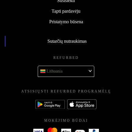
Susisiekti
Tapti pardavėju
Pristatymo būsena
Sutarčių nutraukimas
REFURBED
Lithuania
ATSISIŲSTI REFURBED PROGRAMĖLĘ
MOKĖJIMO BŪDAI