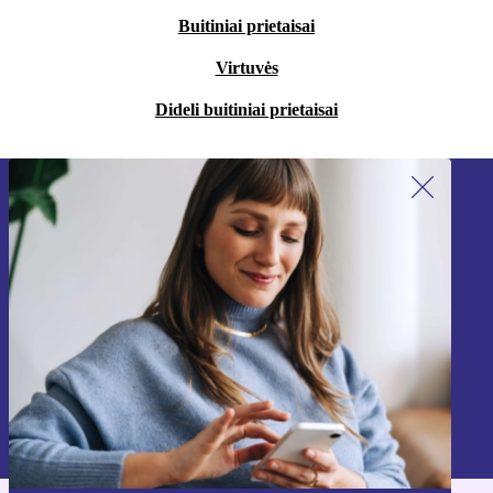
Buitiniai prietaisai
Virtuvės
Dideli buitiniai prietaisai
Užsiprenumeruok mūsų naujienlaiškį!
Nebepraleisk nė vieno pasiūlymo.
Registruokitės
Informaciją apie asmens duomenų naudojimą rasi mūsų
Privatumo politikoje
.