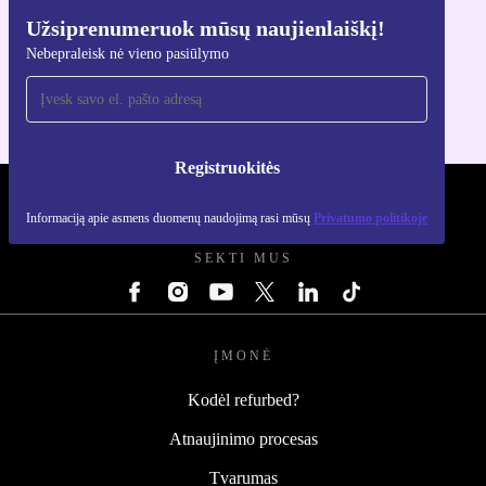
Užsiprenumeruok mūsų naujienlaiškį!
Atsisiųsti refurbed programėlę
Nebepraleisk nė vieno pasiūlymo
Skirta iOS ir Android
Registruokitės
REFURBED LIETUVA - RETHINK NEW.
Informaciją apie asmens duomenų naudojimą rasi mūsų
Privatumo politikoje
SEKTI MUS
ĮMONĖ
Kodėl refurbed?
Atnaujinimo procesas
Tvarumas