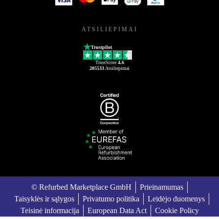
ATSILIEPIMAI
Trustpilot
TrustScore
4.6
205533
Atsiliepimai
© Refurbed Marketplace GmbH
Prieinamumas
Taisyklės ir sąlygos
Privatumo politika
Leidėjo duomenys
Teisinė informacija
European Data Act
Cookie Policy