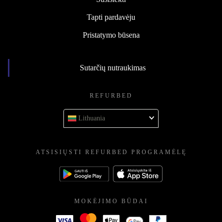
Tapti pardavėju
Pristatymo būsena
Sutarčių nutraukimas
REFURBED
Lithuania
ATSISIŲSTI REFURBED PROGRAMĖLĘ
MOKĖJIMO BŪDAI