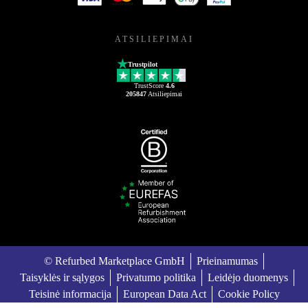
ATSILIEPIMAI
Trustpilot
TrustScore
4.6
205847
Atsiliepimai
© Refurbed Marketplace GmbH
Prieinamumas
Taisyklės ir sąlygos
Privatumo politika
Leidėjo duomenys
Teisinė informacija
European Data Act
Cookie Policy