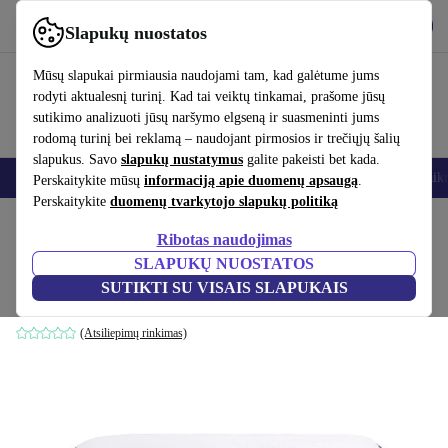
Atsisiųsti programėlę
Atsisiųsti
Slapukų nuostatos
Naudok refurbed greitai ir paprastai
Mūsų slapukai pirmiausia naudojami tam, kad galėtume jums
rodyti aktualesnį turinį. Kad tai veiktų tinkamai, prašome jūsų
sutikimo analizuoti jūsų naršymo elgseną ir suasmeninti jums
rodomą turinį bei reklamą – naudojant pirmosios ir trečiųjų šalių
slapukus. Savo
slapukų nustatymus
galite pakeisti bet kada.
Išmanieji telefonai
Nešiojamieji kompiuteriai
Planšetės
Išmanieji laik
Perskaitykite mūsų
informaciją apie duomenų apsaugą
.
Perskaitykite
duomenų tvarkytojo slapukų politiką
Pradžios puslapis
Kūdikiai ir vaikai
Vaikų lovelės
Ribotas naudojimas
SLAPUKŲ NUOSTATOS
AeroSleep SafeSleep 3D vaikiška pagalvė
SUTIKTI SU VISAIS SLAPUKAIS
baltas
(Atsiliepimų rinkimas)