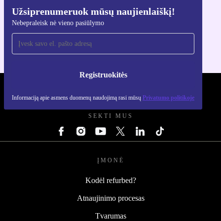
Užsiprenumeruok mūsų naujienlaiškį!
Atsisiųsti refurbed programėlę
Nebepraleisk nė vieno pasiūlymo
Skirta iOS ir Android
Registruokitės
REFURBED LIETUVA - RETHINK NEW.
Informaciją apie asmens duomenų naudojimą rasi mūsų
Privatumo politikoje
SEKTI MUS
ĮMONĖ
Kodėl refurbed?
Atnaujinimo procesas
Tvarumas