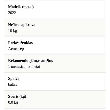
Modelis (metai)
2022
Nešimo apkrova
10 kg
Prekės ženklas
Aerosleep
Rekomenduojamas amžius
1 mėnesiai – 3 metai
Spalva
baltas
Svoris (kg)
0.0 kg