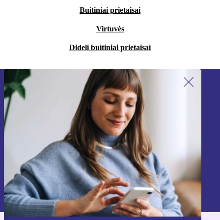
Buitiniai prietaisai
Virtuvės
Dideli buitiniai prietaisai
Užsiprenumeruok mūsų naujienlaiškį!
Nebepraleisk nė vieno pasiūlymo.
Registruokitės
Informaciją apie asmens duomenų naudojimą rasi mūsų
Privatumo politikoje
.