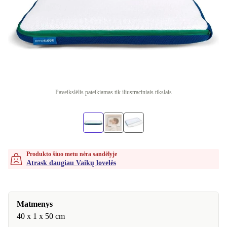
Paveikslėlis pateikiamas tik iliustraciniais tikslais
Produkto šiuo metu nėra sandėlyje
Atrask daugiau Vaikų lovelės
Matmenys
40 x 1 x 50 cm