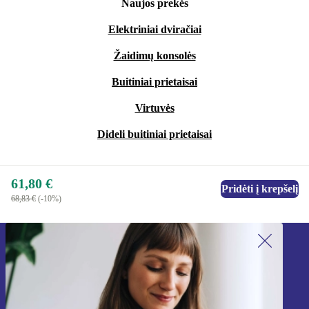
Naujos prekės
Elektriniai dviračiai
Žaidimų konsolės
Buitiniai prietaisai
Virtuvės
Dideli buitiniai prietaisai
61,80 €
Pridėti į krepšelį
68,83 €
(-10%)
Užsiprenumeruok mūsų naujienlaiškį!
Nebepraleisk nė vieno pasiūlymo.