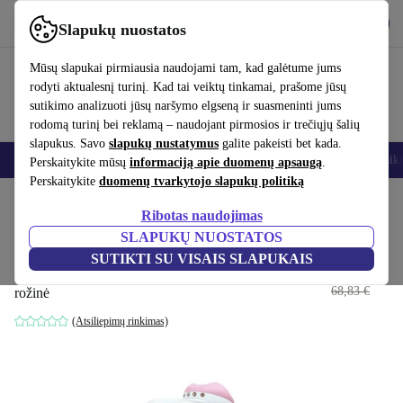
Atsisiųsti programėlę
Atsisiųsti
Slapukų nuostatos
Naudok refurbed greitai ir paprastai
Mūsų slapukai pirmiausia naudojami tam, kad galėtume jums
rodyti aktualesnį turinį. Kad tai veiktų tinkamai, prašome jūsų
sutikimo analizuoti jūsų naršymo elgseną ir suasmeninti jums
rodomą turinį bei reklamą – naudojant pirmosios ir trečiųjų šalių
slapukus. Savo
slapukų nustatymus
galite pakeisti bet kada.
Išmanieji telefonai
Nešiojamieji kompiuteriai
Planšetės
Išmanieji laik
Perskaitykite mūsų
informaciją apie duomenų apsaugą
.
Perskaitykite
duomenų tvarkytojo slapukų politiką
Pradžios puslapis
Kūdikiai ir vaikai
Vaikų lovelės
Ribotas naudojimas
SLAPUKŲ NUOSTATOS
Infantino muzikos projektorius
SUTIKTI SU VISAIS SLAPUKAIS
karuselė 3in1
61
,80 €
68,83 €
rožinė
(Atsiliepimų rinkimas)