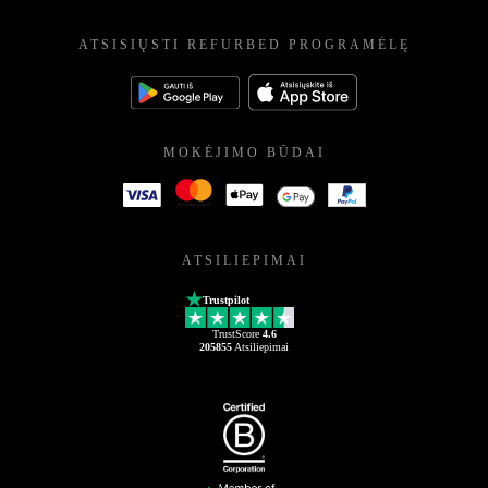
ATSISIŲSTI REFURBED PROGRAMĖLĘ
MOKĖJIMO BŪDAI
ATSILIEPIMAI
Trustpilot
TrustScore
4.6
205855
Atsiliepimai