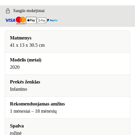
Saugūs mokėjimai
Matmenys
41 x 13 x 30.5 cm
Modelis (metai)
2020
Prekės ženklas
Infantino
Rekomenduojamas amžius
1 mėnesiai – 18 mėnesių
Spalva
rožinė