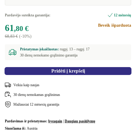
Pardavėjo suteikta garantija:
12 mėnesių
61
Beveik išparduota
,80 €
68,83 €
(-10%)
Pristatymas įskaičiuotas:
rugpj. 13 –
rugpj. 17
30 dienų nemokamo grąžinimo garantija
Pridėti į krepšelį
Veikia kaip naujas
30 dienų nemokamas grąžinimas
Mažiausiai 12 mėnesių garantija
Pardavimas ir pristatymas:
byeagain
|
Daugiau pasiūlymų
Siunčiama iš:
Austria