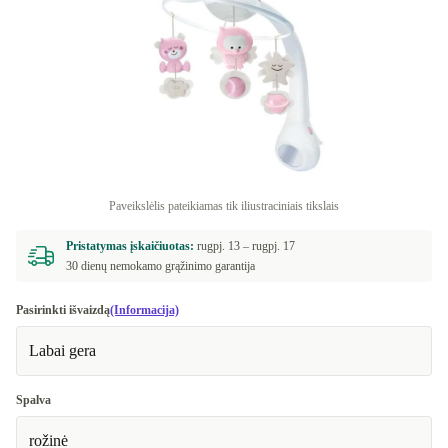
Paveikslėlis pateikiamas tik iliustraciniais tikslais
Pristatymas įskaičiuotas:
rugpj. 13 –
rugpj. 17
30 dienų nemokamo grąžinimo garantija
Pasirinkti išvaizdą
(Informacija)
Labai gera
Spalva
rožinė