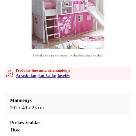
Paveikslėlis pateikiamas tik iliustraciniais tikslais
Produkto šiuo metu nėra sandėlyje
Atrask daugiau Vaikų lovelės
Matmenys
201 x 49 x 23 cm
Prekės ženklas
Ticaa