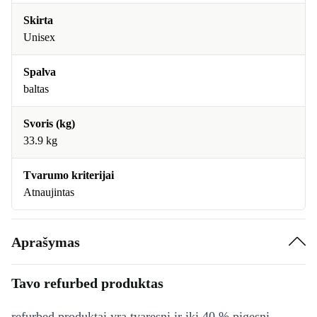
Skirta
Unisex
Spalva
baltas
Svoris (kg)
33.9 kg
Tvarumo kriterijai
Atnaujintas
Aprašymas
Tavo refurbed produktas
refurbed produktai yra tvaresni ir iki 40 % pigesni,