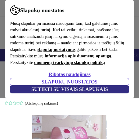
Atsisiųsti programėlę
Atsisiųsti
Slapukų nuostatos
Naudok refurbed greitai ir paprastai
Mūsų slapukai pirmiausia naudojami tam, kad galėtume jums
rodyti aktualesnį turinį. Kad tai veiktų tinkamai, prašome jūsų
sutikimo analizuoti jūsų naršymo elgseną ir suasmeninti jums
rodomą turinį bei reklamą – naudojant pirmosios ir trečiųjų šalių
slapukus. Savo
slapukų nustatymus
galite pakeisti bet kada.
Išmanieji telefonai
Nešiojamieji kompiuteriai
Planšetės
Išmanieji laik
Perskaitykite mūsų
informaciją apie duomenų apsaugą
.
Perskaitykite
duomenų tvarkytojo slapukų politiką
Pradžios puslapis
Kūdikiai ir vaikai
Vaikų lovelės
Ribotas naudojimas
SLAPUKŲ NUOSTATOS
Ticaa lova su čiuožykla Ekki Country
SUTIKTI SU VISAIS SLAPUKAIS
baltas
(Atsiliepimų rinkimas)