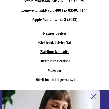
Apple MacBook Air 2020 | 13.3" | M1
Lenovo ThinkPad T480 | i5-8350U | 14"
Apple Watch Ultra 2 (2023)
Naujos prekės
Elektriniai dviračiai
Žaidimų konsolės
Buitiniai prietaisai
Virtuvės
Dideli buitiniai prietaisai
Užsiprenumeruok mūsų naujienlaiškį!
Nebepraleisk nė vieno pasiūlymo.