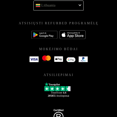
Lithuania
ATSISIŲSTI REFURBED PROGRAMĖLĘ
MOKĖJIMO BŪDAI
ATSILIEPIMAI
Trustpilot
TrustScore
4.6
205855
Atsiliepimai