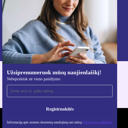
Registruokitės
Informaciją apie asmens duomenų naudojimą rasi mūsų
Privatumo politikoje
.
Užsiprenumeruok mūsų naujienlaiškį!
Atsisiųsti refurbed programėlę
Nebepraleisk nė vieno pasiūlymo
Skirta iOS ir Android
Registruokitės
REFURBED LIETUVA - RETHINK NEW.
Informaciją apie asmens duomenų naudojimą rasi mūsų
Privatumo politikoje