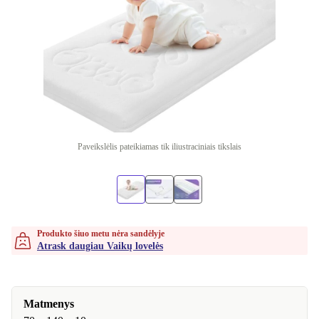
Paveikslėlis pateikiamas tik iliustraciniais tikslais
Produkto šiuo metu nėra sandėlyje
Atrask daugiau Vaikų lovelės
Matmenys