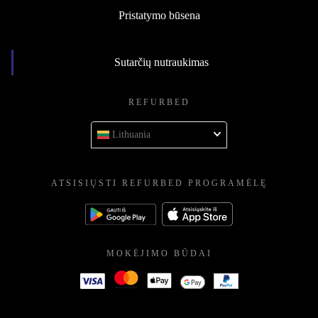
Pristatymo būsena
Sutarčių nutraukimas
REFURBED
Lithuania
ATSISIŲSTI REFURBED PROGRAMĖLĘ
MOKĖJIMO BŪDAI