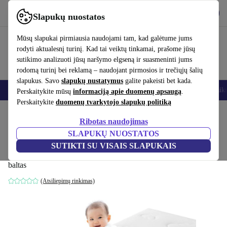
Atsisiųsti programėlę
Atsisiųsti
Slapukų nuostatos
Naudok refurbed greitai ir paprastai
Mūsų slapukai pirmiausia naudojami tam, kad galėtume jums
rodyti aktualesnį turinį. Kad tai veiktų tinkamai, prašome jūsų
sutikimo analizuoti jūsų naršymo elgseną ir suasmeninti jums
rodomą turinį bei reklamą – naudojant pirmosios ir trečiųjų šalių
slapukus. Savo
slapukų nustatymus
galite pakeisti bet kada.
Išmanieji telefonai
Nešiojamieji kompiuteriai
Planšetės
Išmanieji laik
Perskaitykite mūsų
informaciją apie duomenų apsaugą
.
Perskaitykite
duomenų tvarkytojo slapukų politiką
Pradžios puslapis
Kūdikiai ir vaikai
Vaikų lovelės
Ribotas naudojimas
SLAPUKŲ NUOSTATOS
Traumnacht kūdikis-/jaunimas Duo
SUTIKTI SU VISAIS SLAPUKAIS
Premium Air Active vaikiška čiužinys
baltas
(Atsiliepimų rinkimas)