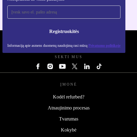
Skirta iOS ir Android
Registruokitės
REFURBED LIETUVA - RETHINK NEW.
Informaciją apie asmens duomenų naudojimą rasi mūsų
Privatumo politikoje
SEKTI MUS
ĮMONĖ
Kodėl refurbed?
Atnaujinimo procesas
Tvarumas
Kokybė