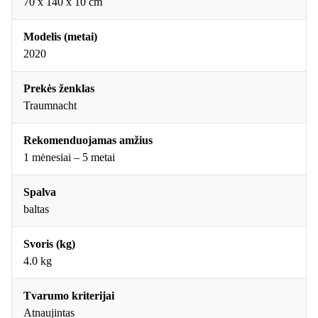
70 x 140 x 10 cm
Modelis (metai)
2020
Prekės ženklas
Traumnacht
Rekomenduojamas amžius
1 mėnesiai – 5 metai
Spalva
baltas
Svoris (kg)
4.0 kg
Tvarumo kriterijai
Atnaujintas