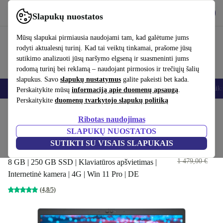
Atsisiųsti programėlę
Atsisiųsti
Slapukų nuostatos
Naudok refurbed greitai ir paprastai
Mūsų slapukai pirmiausia naudojami tam, kad galėtume jums
rodyti aktualesnį turinį. Kad tai veiktų tinkamai, prašome jūsų
sutikimo analizuoti jūsų naršymo elgseną ir suasmeninti jums
rodomą turinį bei reklamą – naudojant pirmosios ir trečiųjų šalių
slapukus. Savo
slapukų nustatymus
galite pakeisti bet kada.
Išmanieji telefonai
Nešiojamieji kompiuteriai
Planšetės
Išmanieji laik
Perskaitykite mūsų
informaciją apie duomenų apsaugą
.
Perskaitykite
duomenų tvarkytojo slapukų politiką
Pradžios puslapis
Produktai
Nešiojamieji kompiuteriai
Dell nešiojamieji kompiuteri
Ribotas naudojimas
SLAPUKŲ NUOSTATOS
Dell Latitude 5520 | i5-1145G7 |
SUTIKTI SU VISAIS SLAPUKAIS
15.6"
400
,00 €
1 479,00 €
8 GB | 250 GB SSD | Klaviatūros apšvietimas |
Internetinė kamera | 4G | Win 11 Pro | DE
(4,8/5)