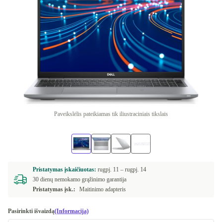
Paveikslėlis pateikiamas tik iliustraciniais tikslais
Pristatymas įskaičiuotas:
rugpj. 11 –
rugpj. 14
30 dienų nemokamo grąžinimo garantija
Pristatymas įsk.:
Maitinimo adapteris
Pasirinkti išvaizdą
(Informacija)