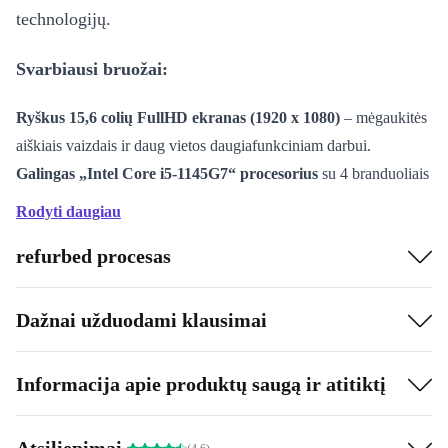
technologijų.
Svarbiausi bruožai:
Ryškus 15,6 colių FullHD ekranas (1920 x 1080)
– mėgaukitės
aiškiais vaizdais ir daug vietos daugiafunkciniam darbui.
Galingas „Intel Core i5-1145G7“ procesorius
su 4 branduoliais
ir 1,10 GHz – idealus biurui, transliacijoms ir dar daugiau.
Rodyti daugiau
„Intel Iris Xe Graphics“
– užtikrina sklandų grafikos
refurbed procesas
atvaizdavimą net ir sudėtingose programose.
16 GB greita DDR4 operatyvioji atmintis
(priklausomai nuo
konfigūracijos) – lengvas darbas su keliomis programomis.
Dažnai užduodami klausimai
Įvairios jungtys:
2 x „Thunderbolt 4“, 2 x USB-A 3.0, HDMI
2.0, Gb LAN, garso įvestis/išvestis ir kortelių skaitytuvas.
Informacija apie produktų saugą ir atitiktį
Integruotas skaitmenų klavišas
– puikiai tinka tiems, kurie daug
rašo ir dirba su lentelėmis.
Atsiliepimai