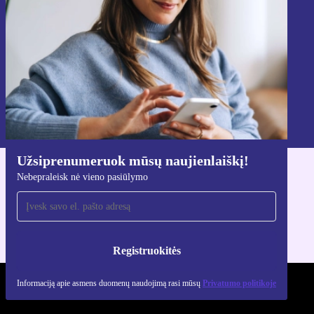
Registruokitės
Informaciją apie asmens duomenų naudojimą rasi mūsų
Privatumo politikoje
.
Užsiprenumeruok mūsų naujienlaiškį!
Nebepraleisk nė vieno pasiūlymo
Atsisiųsti refurbed programėlę
Skirta iOS ir Android
Registruokitės
Informaciją apie asmens duomenų naudojimą rasi mūsų
Privatumo politikoje
REFURBED LIETUVA - RETHINK NEW.