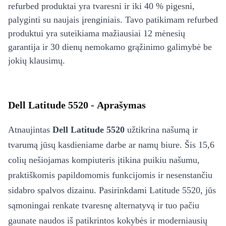
refurbed produktai yra tvaresni ir iki 40 % pigesni,
palyginti su naujais įrenginiais. Tavo patikimam refurbed
produktui yra suteikiama mažiausiai 12 mėnesių
garantija ir 30 dienų nemokamo grąžinimo galimybė be
jokių klausimų.
Dell Latitude 5520 - Aprašymas
Atnaujintas
Dell Latitude 5520
užtikrina našumą ir
tvarumą jūsų kasdieniame darbe ar namų biure. Šis 15,6
colių nešiojamas kompiuteris įtikina puikiu našumu,
praktiškomis papildomomis funkcijomis ir nesenstančiu
sidabro spalvos dizainu. Pasirinkdami Latitude 5520, jūs
sąmoningai renkate tvaresnę alternatyvą ir tuo pačiu
gaunate naudos iš patikrintos kokybės ir moderniausių