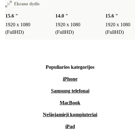
Ekrano dydis
pasirenkate galingą, patikimą nešiojamąjį kompiuterį ir
15.6 "
14.0 "
15.6 "
parodote, kad esate už tvarumą. Patirkite technologiją,
1920 x 1080
1920 x 1080
1920 x 1080
kuri ne tik padaro jūsų kasdienybę protingesnę, bet ir
(FullHD)
(FullHD)
(FullHD)
tausoja išteklius. 💚
Populiarios kategorijos
iPhone
Samsung telefonai
MacBook
Nešiojamieji kompiuteriai
iPad