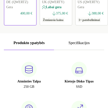
DE (QWERTZ)
UK (QWERTY)
US (QWERTY)
Gera
Labai gera
Gera
400,00 €
375,00 €
388,00 €
Žemiausia kaina
1+ patobulinimai
Produkto ypatybės
Specifikacijos
Atminties Talpa
Kietojo Disko Tipas
250 GB
SSD