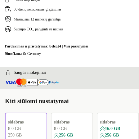
FR (AZERTY)
+9,99 €
30 dienų nemokamas grąžinimas
US (QWERTY)
+90,00 €
Mažiausiai 12 mėnesių garantija
Sutaupo CO₂, palyginti su naujais
Pardavimas ir pristatymas:
belco24
|
Visi pasiūlymai
Siunčiama iš:
Germany
Saugūs mokėjimai
Kiti siūlomi nustatymai
sidabras
sidabras
sidabras
8.0 GB
8.0 GB
16.0 GB
250 GB
256 GB
256 GB