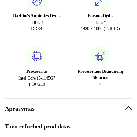
Darbinės Atminties Dydis
Ekrano Dydis
8.0 GB
15.6 "
DDR4
1920 x 1080 (FullHD)
Procesorius
Procesoriaus Branduolių
Skaičius
Intel Core i5-1145G7
1.10 GHz
4
Aprašymas
Tavo refurbed produktas