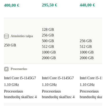
295,50 €
440,00 €
400,00 €
Kiek laiko galioja garantija?
Šiam atnaujintam „Dell
Latitude 5520“ suteikiama 12 mėnesių garantija. Taigi
esi visiškai apsaugotas.
128 GB
Ar galiu grąžinti produktą?
Taip, turi 30 dienų
256 GB
Atminties talpa
grąžinimo teisę. Išbandyk įrenginį ramiai – jei nebus
500 GB
256 GB
250 GB
patenkintas, galėsi jį lengvai grąžinti.
512 GB
512 GB
1000 GB
1000 GB
Kokius privalumus Latitude 5520 siūlo kasdieniame
2000 GB
2000 GB
gyvenime?
Jūs galėsite mėgautis galingu našumu,
Procesorius
daugybe jungčių ir patogiu FullHD ekranu – tiek
Intel Core i5-1145G7
Intel Core i5-1145G7
Intel Core i5-11
studijoms, tiek darbui, tiek asmeniniam naudojimui. Dėl
1.10 GHz
1.10 GHz
1.10 GHz
plono dizaino ir mažo svorio šis nešiojamas kompiuteris
Procesoriaus
Procesoriaus
Procesoriaus
visada bus lankstus naudojimui.
branduolių skaičius: 4
branduolių skaičius: 4
branduolių skaiči
Išvada:
Rinkdamiesi atnaujintą „Dell Latitude 5520“,