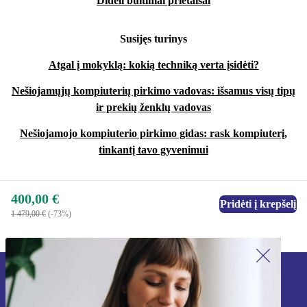
Dideli buitiniai prietaisai
Susijęs turinys
Atgal į mokyklą: kokią techniką verta įsidėti?
Nešiojamųjų kompiuterių pirkimo vadovas: išsamus visų tipų
ir prekių ženklų vadovas
Nešiojamojo kompiuterio pirkimo gidas: rask kompiuterį,
tinkantį tavo gyvenimui
400,00 €
Pridėti į krepšelį
1 479,00 €
(-73%)
Užsiprenumeruok mūsų naujienlaiškį!
Nebepraleisk nė vieno pasiūlymo.