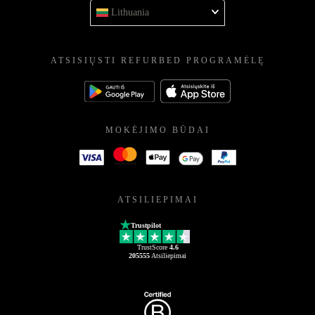
Lithuania
ATSISIŲSTI REFURBED PROGRAMĖLĘ
MOKĖJIMO BŪDAI
ATSILIEPIMAI
Trustpilot
TrustScore
4.6
205555
Atsiliepimai