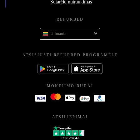
Sutarčių nutraukimas
REFURBED
Lithuania
ATSISIŲSTI REFURBED PROGRAMĖLĘ
MOKĖJIMO BŪDAI
ATSILIEPIMAI
Trustpilot
TrustScore
4.6