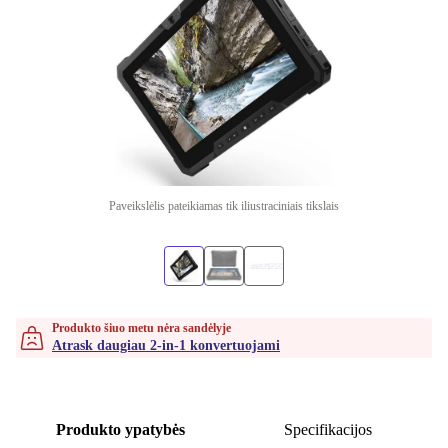
Paveikslėlis pateikiamas tik iliustraciniais tikslais
Produkto šiuo metu nėra sandėlyje
Atrask daugiau 2-in-1 konvertuojami
Produkto ypatybės
Specifikacijos