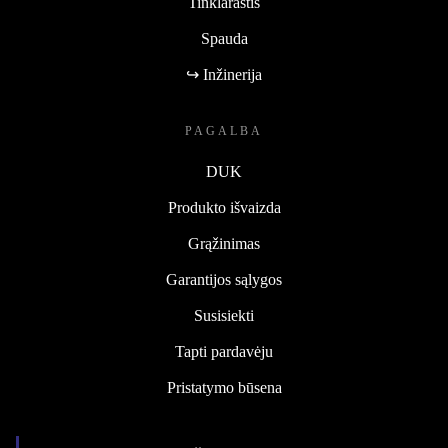
Tinklaraštis
Spauda
↪ Inžinerija
PAGALBA
DUK
Produkto išvaizda
Grąžinimas
Garantijos sąlygos
Susisiekti
Tapti pardavėju
Pristatymo būsena