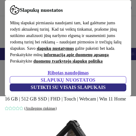
Atsisiųsti programėlę
Atsisiųsti
Slapukų nuostatos
Naudok refurbed greitai ir paprastai
Mūsų slapukai pirmiausia naudojami tam, kad galėtume jums
rodyti aktualesnį turinį. Kad tai veiktų tinkamai, prašome jūsų
sutikimo analizuoti jūsų naršymo elgseną ir suasmeninti jums
rodomą turinį bei reklamą – naudojant pirmosios ir trečiųjų šalių
slapukus. Savo
slapukų nustatymus
galite pakeisti bet kada.
Išmanieji telefonai
Nešiojamieji kompiuteriai
Planšetės
Išmanieji laik
Perskaitykite mūsų
informaciją apie duomenų apsaugą
.
Perskaitykite
duomenų tvarkytojo slapukų politiką
Pradžios puslapis
Produktai
Nešiojamieji kompiuteriai
2-in-1 konvertuojami
Ribotas naudojimas
SLAPUKŲ NUOSTATOS
Dell Latitude 7212 Rugged Extreme | i7-
SUTIKTI SU VISAIS SLAPUKAIS
8650U | 11.6-colio
16 GB | 512 GB SSD | FHD | Touch | Webcam | Win 11 Home
(Atsiliepimų rinkimas)