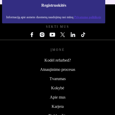
Registruokitės
REFURBED LIETUVA - RETHINK NEW.
Informaciją apie asmens duomenų naudojimą rasi mūsų
Privatumo politikoje
SEKTI MUS
ĮMONĖ
Kodėl refurbed?
Atnaujinimo procesas
Tvarumas
Kokybė
Apie mus
Karjera