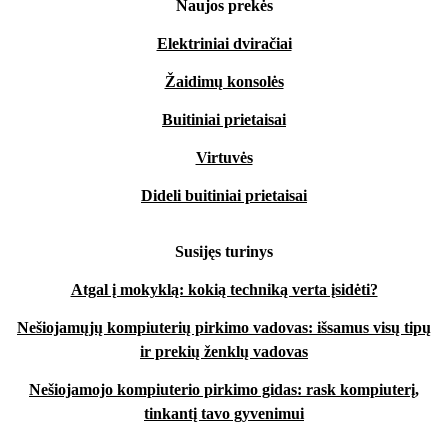
Naujos prekės
Elektriniai dviračiai
Žaidimų konsolės
Buitiniai prietaisai
Virtuvės
Dideli buitiniai prietaisai
Susijęs turinys
Atgal į mokyklą: kokią techniką verta įsidėti?
Nešiojamųjų kompiuterių pirkimo vadovas: išsamus visų tipų
ir prekių ženklų vadovas
Nešiojamojo kompiuterio pirkimo gidas: rask kompiuterį,
tinkantį tavo gyvenimui