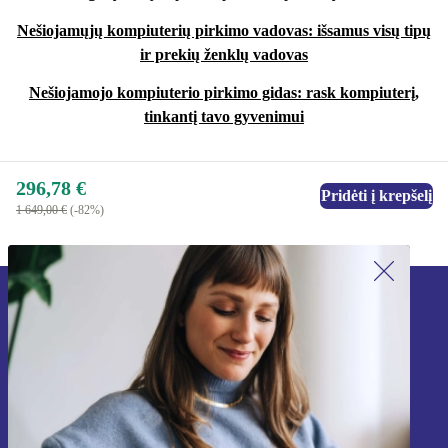
Nešiojamųjų kompiuterių pirkimo vadovas: išsamus visų tipų
ir prekių ženklų vadovas
Nešiojamojo kompiuterio pirkimo gidas: rask kompiuterį,
tinkantį tavo gyvenimui
296,78 €
Pridėti į krepšelį
1 649,00 €
(-82%)
Užsiprenumeruok mūsų naujienlaiškį!
Nebepraleisk nė vieno pasiūlymo.