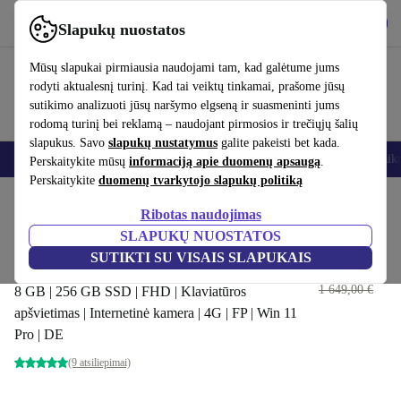
Atsisiųsti programėlę
Atsisiųsti
Slapukų nuostatos
Naudok refurbed greitai ir paprastai
Mūsų slapukai pirmiausia naudojami tam, kad galėtume jums
rodyti aktualesnį turinį. Kad tai veiktų tinkamai, prašome jūsų
sutikimo analizuoti jūsų naršymo elgseną ir suasmeninti jums
rodomą turinį bei reklamą – naudojant pirmosios ir trečiųjų šalių
slapukus. Savo
slapukų nustatymus
galite pakeisti bet kada.
Išmanieji telefonai
Nešiojamieji kompiuteriai
Planšetės
Išmanieji laik
Perskaitykite mūsų
informaciją apie duomenų apsaugą
.
Perskaitykite
duomenų tvarkytojo slapukų politiką
Pradžios puslapis
Produktai
Nešiojamieji kompiuteriai
Lenovo nešiojamieji kompiut
Ribotas naudojimas
SLAPUKŲ NUOSTATOS
Lenovo ThinkPad X1 Carbon G7
SUTIKTI SU VISAIS SLAPUKAIS
| i5-8365U | 14"
296
,78 €
1 649,00 €
8 GB | 256 GB SSD | FHD | Klaviatūros
apšvietimas | Internetinė kamera | 4G | FP | Win 11
Pro | DE
(9 atsiliepimai)