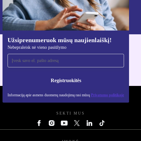
Registruokitės
Informaciją apie asmens duomenų naudojimą rasi mūsų
Privatumo politikoje
.
Užsiprenumeruok mūsų naujienlaiškį!
Nebepraleisk nė vieno pasiūlymo
Atsisiųsti refurbed programėlę
Skirta iOS ir Android
Registruokitės
Informaciją apie asmens duomenų naudojimą rasi mūsų
Privatumo politikoje
REFURBED LIETUVA - RETHINK NEW.
SEKTI MUS