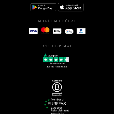
MOKĖJIMO BŪDAI
ATSILIEPIMAI
Trustpilot
TrustScore
4.6
205450
Atsiliepimai