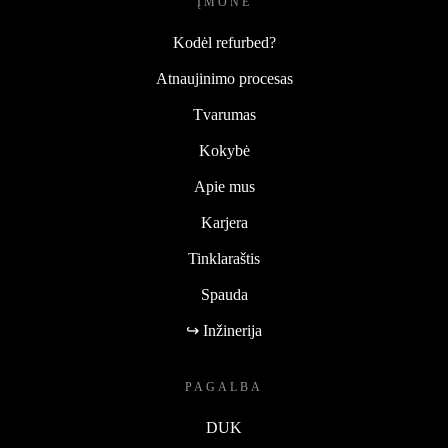
ĮMONĖ
Kodėl refurbed?
Atnaujinimo procesas
Tvarumas
Kokybė
Apie mus
Karjera
Tinklaraštis
Spauda
↪ Inžinerija
PAGALBA
DUK