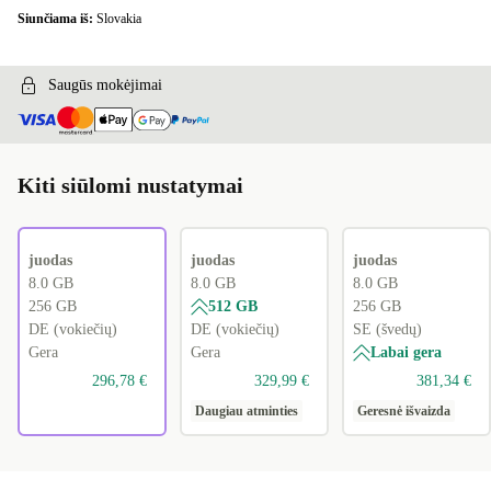
Siunčiama iš:
Slovakia
Saugūs mokėjimai
Kiti siūlomi nustatymai
juodas
juodas
juodas
8.0 GB
8.0 GB
8.0 GB
256 GB
512 GB
256 GB
DE (vokiečių)
DE (vokiečių)
SE (švedų)
Gera
Gera
Labai gera
296,78 €
329,99 €
381,34 €
Daugiau atminties
Geresnė išvaizda