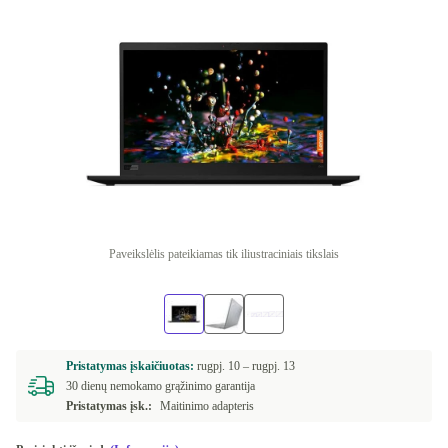
Paveikslėlis pateikiamas tik iliustraciniais tikslais
Pristatymas įskaičiuotas:
rugpj. 10 –
rugpj. 13
30 dienų nemokamo grąžinimo garantija
Pristatymas įsk.:
Maitinimo adapteris