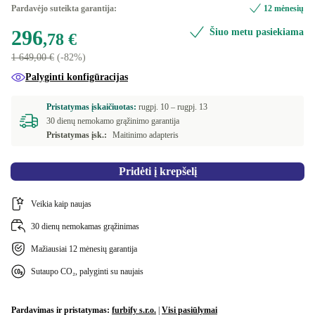
Optimalus
Pardavėjo suteikta garantija:
12 mėnesių
ND (šiaurietiškas)
+18,21 €
296
Šiuo metu pasiekiama
Naujas
+42,47 €
,78 €
US (US anglų)
+18,21 €
1 649,00 €
(-82%)
Palyginti konfigūracijas
SE (švedų)
+84,56 €
Pristatymas įskaičiuotas:
rugpj. 10 –
rugpj. 13
30 dienų nemokamo grąžinimo garantija
Pristatymas įsk.:
Maitinimo adapteris
Pridėti į krepšelį
Veikia kaip naujas
30 dienų nemokamas grąžinimas
Mažiausiai 12 mėnesių garantija
Sutaupo CO₂, palyginti su naujais
Pardavimas ir pristatymas:
furbify s.r.o.
|
Visi pasiūlymai