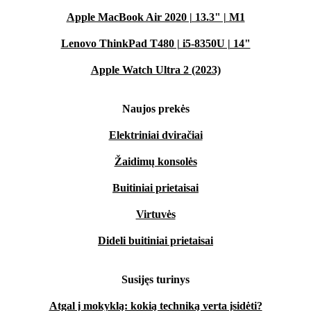
Apple MacBook Air 2020 | 13.3" | M1
Lenovo ThinkPad T480 | i5-8350U | 14"
Apple Watch Ultra 2 (2023)
Naujos prekės
Elektriniai dviračiai
Žaidimų konsolės
Buitiniai prietaisai
Virtuvės
Dideli buitiniai prietaisai
Susijęs turinys
Atgal į mokyklą: kokią techniką verta įsidėti?